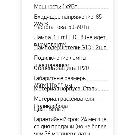
Мощность: 1х9Вт
Входящее напряжение: 85-
265 В
Частота тока: 50-60 Гц
Лампа: 1 шт LED Т8 (не идет
в комплекте)
Ламподержатели: G13 - 2шт.
Подключение лампы :
двостороннее
Степень защиты: IP20
Габаритные размеры:
650х110х55 мм
Материал корпуса: Сталь
Материал рассеивателя:
Поликарбонат
Цвет: Белый
Гарантийный срок: 24 месяца
со дня продажи (но не более
чем 36 месяцев с даты