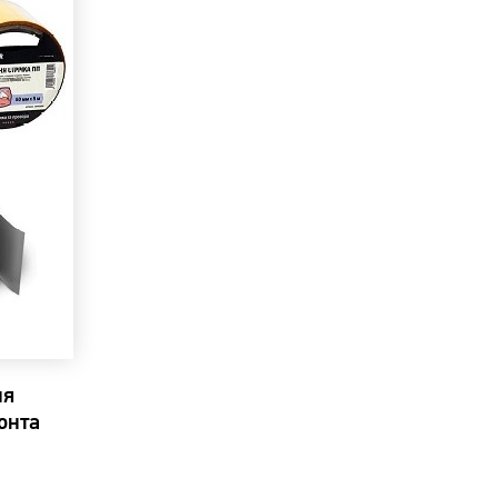
ля
онта