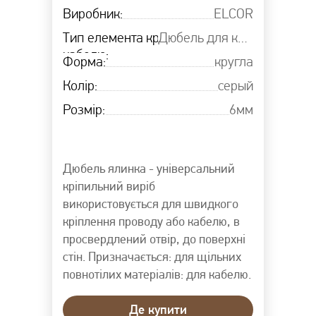
Виробник:
ЕLCOR
Тип елемента кріплення
Дюбель для круглого кабелю
кабелю:
Форма:
кругла
Колір:
серый
Розмір:
6мм
Дюбель ялинка - універсальний
кріпильний виріб
використовується для швидкого
кріплення проводу або кабелю, в
просвердлений отвір, до поверхні
стін. Призначається: для щільних
повнотілих матеріалів: для кабелю.
Де купити