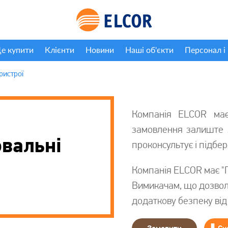
е купити
Клієнти
Новини
Наші об'єкти
Персонал і 
ристрої
Компанія ELCOR має
замовлення залиште 
вальні
проконсультує і підбе
Компанія ELCOR має "
Вимикачам, що дозвол
додаткову безпеку від