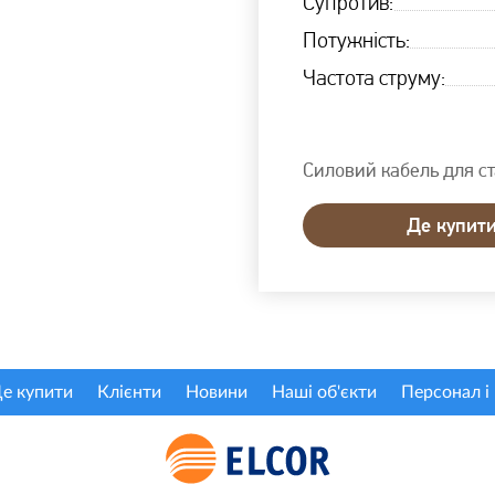
Супротив:
Потужність:
Частота струму:
Силовий кабель для ст
Де купит
е купити
Клієнти
Новини
Наші об'єкти
Персонал і 